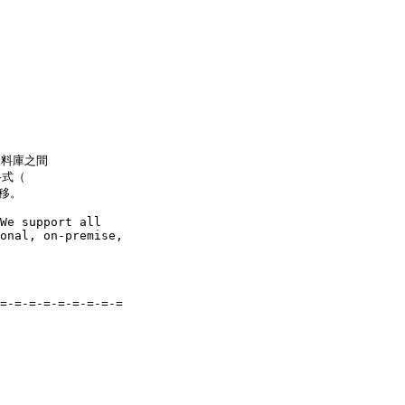
資料庫之間

式（

移。

We support all 

onal, on-premise, 

=-=-=-=-=-=-=-=-=