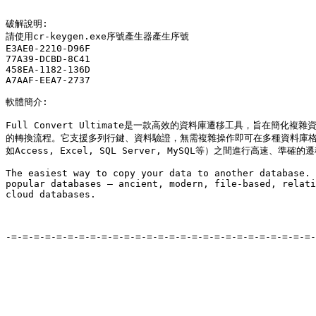
破解說明:

請使用cr-keygen.exe序號產生器產生序號

E3AE0-2210-D96F

77A39-DCBD-8C41

458EA-1182-136D

A7AAF-EEA7-2737

軟體簡介:

Full Convert Ultimate是一款高效的資料庫遷移工具，旨在簡化複雜
的轉換流程。它支援多列行鍵、資料驗證，無需複雜操作即可在多種資料庫格
如Access, Excel, SQL Server, MySQL等）之間進行高速、準確的遷
The easiest way to copy your data to another database. 
popular databases – ancient, modern, file-based, relati
cloud databases.

-=-=-=-=-=-=-=-=-=-=-=-=-=-=-=-=-=-=-=-=-=-=-=-=-=-=-=-