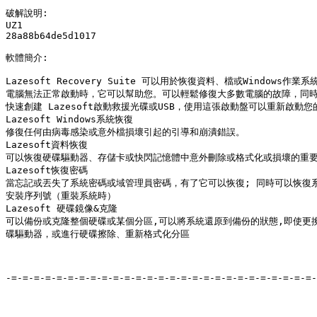
破解說明:

UZ1

28a88b64de5d1017

軟體簡介:

Lazesoft Recovery Suite 可以用於恢復資料、檔或Windows作業系
電腦無法正常啟動時，它可以幫助您。可以輕鬆修復大多數電腦的故障，同時
快速創建 Lazesoft啟動救援光碟或USB，使用這張啟動盤可以重新啟動您的
Lazesoft Windows系統恢復

修復任何由病毒感染或意外檔損壞引起的引導和崩潰錯誤。

Lazesoft資料恢復

可以恢復硬碟驅動器、存儲卡或快閃記憶體中意外刪除或格式化或損壞的重要
Lazesoft恢復密碼

當忘記或丟失了系統密碼或域管理員密碼，有了它可以恢復; 同時可以恢復系
安裝序列號（重裝系統時）

Lazesoft 硬碟鏡像&克隆

可以備份或克隆整個硬碟或某個分區,可以將系統還原到備份的狀態,即使更換
碟驅動器，或進行硬碟擦除、重新格式化分區

-=-=-=-=-=-=-=-=-=-=-=-=-=-=-=-=-=-=-=-=-=-=-=-=-=-=-=-