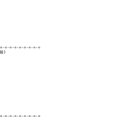
=-=-=-=-=-=-=-=-=

)

=-=-=-=-=-=-=-=-=
