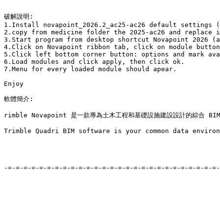
破解說明:

1.Install novapoint_2026.2_ac25-ac26 default settings (
2.copy from medicine folder the 2025-ac26 and replace i
3.Start program from desktop shortcut Novapoint 2026 (a
4.Click on Novapoint ribbon tab, click on module button
5.Click left bottom corner button: options and mark ava
6.Load modules and click apply, then click ok.

7.Menu for every loaded module should apear.

Enjoy

軟體簡介:

rimble Novapoint 是一款專為土木工程和基礎設施建設設計的綜
Trimble Quadri BIM software is your common data environ
-=-=-=-=-=-=-=-=-=-=-=-=-=-=-=-=-=-=-=-=-=-=-=-=-=-=-=-