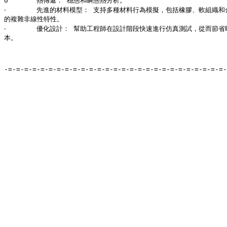
o	熱傳遞： 穩態和瞬態熱分析。

‧	先進的材料模型： 支持多種材料行為模擬，包括橡膠、軟組織和金屬材料

的複雜非線性特性。

‧	優化設計： 幫助工程師在設計階段快速進行仿真測試，從而節省時間和成

本。 

-=-=-=-=-=-=-=-=-=-=-=-=-=-=-=-=-=-=-=-=-=-=-=-=-=-=-=-