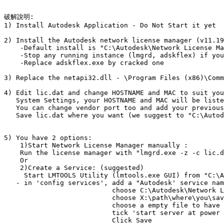
破解說明:

1) Install Autodesk Application - Do Not Start it yet 

2) Install the Autodesk network license manager (v11.19
    -Default install is "C:\Autodesk\Network License Ma
    -Stop any running instance (lmgrd, adskflex) if you
    -Replace adskflex.exe by cracked one

3) Replace the netapi32.dll - \Program Files (x86)\Comm
4) Edit lic.dat and change HOSTNAME and MAC to suit you
   System Settings, your HOSTNAME and MAC will be liste
   You can change vendor port too and add your previous
   Save lic.dat where you want (we suggest to "C:\Autod
5) You have 2 options:

    1)Start Network License Manager manually :

    Run the license manager with "lmgrd.exe -z -c lic.d
    Or  

    2)Create a Service: (suggested)

     Start LMTOOLS Utility (lmtools.exe GUI) from "C:\A
   - in 'config services', add a "Autodesk' service nam
                           choose C:\Autodesk\Network L
                           choose X:\path\where\you\sav
                           choose a empty file to have 
                           tick 'start server at power 
                           Click Save
