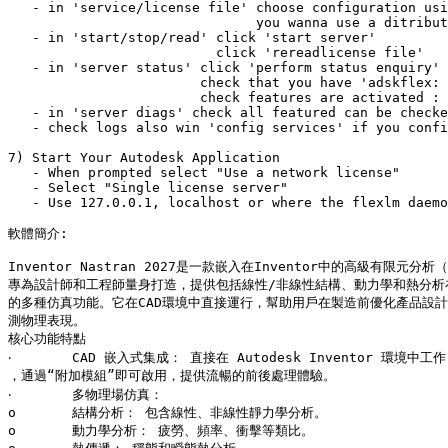
   - in 'service/license file' choose configuration usi
                               you wanna use a ditribut
   - in 'start/stop/read' click 'start server'

                          click 'rereadlicense file'

   - in 'server status' click 'perform status enquiry' 
                        check that you have 'adskflex: 
                        check features are activated : 
   - in 'server diags' check all featured can be checke
   - check logs also win 'config services' if you confi
7) Start Your Autodesk Application

   - When prompted select "Use a network license"

   - Select "Single license server"

   - Use 127.0.0.1, localhost or where the flexlm daemo
軟體簡介:

Inventor Nastran 2027是一款嵌入在Inventor中的高級有限元分析（
專為設計師和工程師量身打造，提供包括線性/非線性結構、動力學和熱分析在
的多種仿真功能。它在CAD環境中直接運行，幫助用戶在製造前優化產品設計
測物理表現。 

核心功能特點

‧	CAD 嵌入式集成： 直接在 Autodesk Inventor 環境中工作，無需檔轉換

，通過“附加模組”即可啟用，提供流暢的前後處理體驗。

‧	多物理場仿真：

o	結構分析： 包含線性、非線性靜力學分析。

o	動力學分析： 疲勞、頻率、衝擊等類比。
