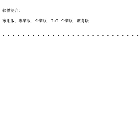
軟體簡介:

家用版、專業版、企業版、IoT 企業版、教育版

-=-=-=-=-=-=-=-=-=-=-=-=-=-=-=-=-=-=-=-=-=-=-=-=-=-=-=-