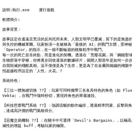
說明:執行.exe    運行遊戲

軟體簡介:

故事背景：

故事設定在遙遠且荒涼的反烏托邦未來。人類文明早已覆滅，留下的是無盡的
與失控的機械軍團。玩家扮演一名被稱為「最後的 AI」的戰鬥主體，受神秘
「Operator」的指示，在一個不斷輪迴的模擬程序中戰鬥。

每一次的死亡並非終點，而是進化的契機。透過在「荒廢花園」與「鋼鐵聖域
生物群落中穿梭，你將逐步回收遺落的數據碎片，揭開人類當年是如何一步步
自我毀滅的殘酷真相。這不僅僅是為了生存，更是為了在金屬與鐵鏽的殘骸中
找超越程序設定的「人性」火花。?

系統特色：

【三位一體無縫切換 ??】：玩家可同時攜帶三名各具特色的角色（如 Flux, E
Vekta），在戰鬥中隨時秒切，實現跨角色的華麗連段。

【科技芭蕾戰鬥系統 ??】：強調流暢的動作編排，透過精準閃避、反擊與角
，達成高評價的戰鬥風格得分。

【惡魔交易機制 ??】：在關卡中可選擇「Devil's Bargains」，以極高
滅性的增益 buff，考驗玩家的極限。
