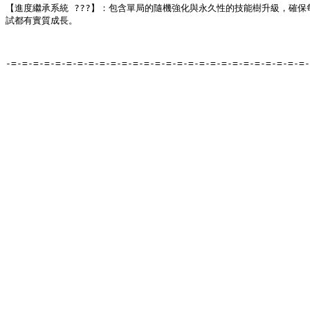
【進度繼承系統 ???】：包含單局的隨機強化與永久性的技能樹升級，確保每
試都有實質成長。

-=-=-=-=-=-=-=-=-=-=-=-=-=-=-=-=-=-=-=-=-=-=-=-=-=-=-=-