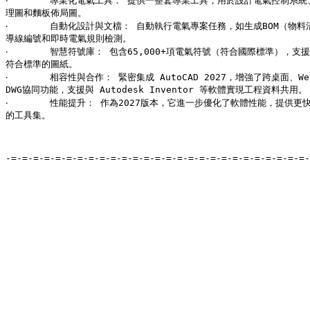
‧	專業化電氣工具： 提供一整套專業工具，用於設計電氣控制系統、繪製原

理圖和麵板佈局圖。

‧	自動化設計與文檔： 自動執行電氣專案任務，如生成BOM（物料清單）、

導線編號和即時電氣規則檢測。

‧	智慧符號庫： 包含65,000+項電氣符號（符合國際標準），支援高效創建

符合標準的圖紙。

‧	相容性與合作： 緊密集成 AutoCAD 2027，增強了跨桌面、Web和移動端的

DWG協同功能，支援與 Autodesk Inventor 等軟體實現工程資料共用。

‧	性能提升： 作為2027版本，它進一步優化了軟體性能，提供更快速、智慧

的工具集。

-=-=-=-=-=-=-=-=-=-=-=-=-=-=-=-=-=-=-=-=-=-=-=-=-=-=-=-