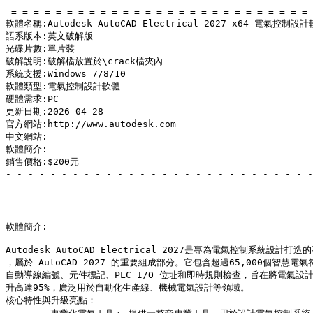
-=-=-=-=-=-=-=-=-=-=-=-=-=-=-=-=-=-=-=-=-=-=-=-=-=-=-=-
軟體名稱:Autodesk AutoCAD Electrical 2027 x64 電氣控制
語系版本:英文破解版

光碟片數:單片裝

破解說明:破解檔放置於\crack檔夾內

系統支援:Windows 7/8/10

軟體類型:電氣控制設計軟體

硬體需求:PC

更新日期:2026-04-28

官方網站:http://www.autodesk.com

中文網站:

軟體簡介:

銷售價格:$200元

-=-=-=-=-=-=-=-=-=-=-=-=-=-=-=-=-=-=-=-=-=-=-=-=-=-=-=-
軟體簡介:

Autodesk AutoCAD Electrical 2027是專為電氣控制系統設計打造
，屬於 AutoCAD 2027 的重要組成部分。它包含超過65,000個智慧電氣
自動導線編號、元件標記、PLC I/O 位址和即時規則檢查，旨在將電氣設計
升高達95%，廣泛用於自動化生產線、機械電氣設計等領域。 

核心特性與升級亮點：
