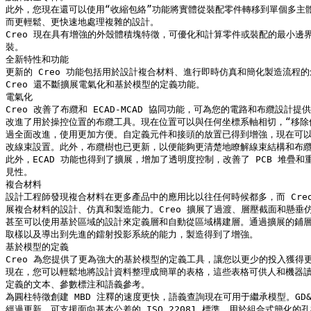
此外，您現在還可以使用“收縮包絡”功能將實體從裝配零件轉移到單個多主體
而更輕鬆、更快速地處理複雜的設計。

Creo 現在具有增強的外殼體積塊特徵，可優化和計算零件或裝配的最小邊界
裝。

全新特性和功能

更新的 Creo 功能包括用於設計複合材料、進行即時仿真和簡化製造流程的創新
Creo 還不斷擴展電氣化和基於模型的定義功能。

電氣化

Creo 改善了布纜和 ECAD-MCAD 協同功能，可為您的電路和布纜設計提供
改進了用於操控位置的布纜工具。現在位置可以與任何坐標系軸相切，“移除位
過全面改進，使用更加方便。自定義元件和接頭的放置已得到增強，現在可以
改線束設置。此外，布纜樹也已更新，以便能夠更清楚地瞭解線束結構和布纜
此外，ECAD 功能也得到了擴展，增加了透明度控制，改善了 PCB 堆疊和重疊
見性。

複合材料

設計工程師發現複合材料在更多產品中的應用比以往任何時候都多，而 Creo 
展複合材料的設計、仿真和製造能力。Creo 擴展了過渡、層壓截面和懸垂仿
甚至可以使用基於區域的設計來定義層和自動從區域構建層。通過擴展的鋪層
取樣以及導出到先進的鐳射投影系統的能力，製造得到了增強。

基於模型的定義

Creo 為您提供了更為強大的基於模型的定義工具，讓您以更少的投入獲得更
現在，您可以輕鬆地將設計資料整理成簡單的表格，這些表格可供人和機器讀
定義的文本、參數標注和語義參考。

為圓柱特徵創建 MBD 注釋的速度更快，語義查詢現在可用于繼承模型。GD&T A
經過更新，可支援面向基本公差的 ISO 22081 標準，用於組合式簡化的孔