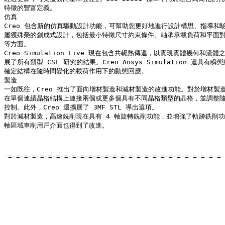
特徵的豐富定義。

仿真

Creo 包含新的仿真驅動設計功能，可幫助您更好地進行設計構思、指導和驗證
屢獲殊榮的創成式設計，包括最小特徵尺寸約束條件、軸承承載負荷和平面對
等方面。

Creo Simulation Live 現在包含共軛熱傳遞，以實現實體幾何和流體
展了所有類型 CSL 研究的結果。Creo Ansys Simulation 還具有
確定結構在隨時間變化的載荷作用下的動態回應。

製造

一如既往，Creo 推出了面向增材製造和減材製造的改進功能。對於增材製造
在單個連續晶格結構上連接兩個或更多個具有不同晶格類型的晶格，並調整隨
控制。此外，Creo 還擴展了 3MF STL 導出選項。

對於減材製造，高速銑削現在具有 4 軸旋轉銑削功能，並增強了軌跡銑削功能
軸區域車削用戶介面也得到了改進。

-=-=-=-=-=-=-=-=-=-=-=-=-=-=-=-=-=-=-=-=-=-=-=-=-=-=-=-