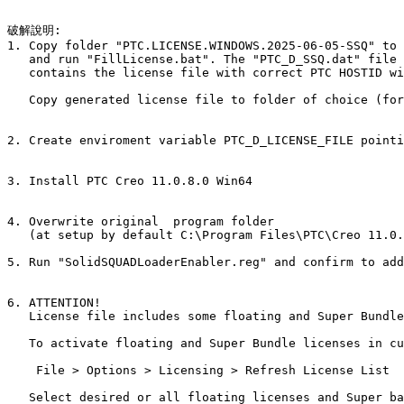
破解說明:

1. Copy folder "PTC.LICENSE.WINDOWS.2025-06-05-SSQ" to 
   and run "FillLicense.bat". The "PTC_D_SSQ.dat" file 
   contains the license file with correct PTC HOSTID wi
   Copy generated license file to folder of choice (for
2. Create enviroment variable PTC_D_LICENSE_FILE pointi
3. Install PTC Creo 11.0.8.0 Win64

4. Overwrite original 
 program folder

   (at setup by default C:\Program Files\PTC\Creo 11.0.
5. Run "SolidSQUADLoaderEnabler.reg" and confirm to add
6. ATTENTION!

   License file includes some floating and Super Bundle
   To activate floating and Super Bundle licenses in cu
    File > Options > Licensing > Refresh License List

   Select desired or all floating licenses and Super ba