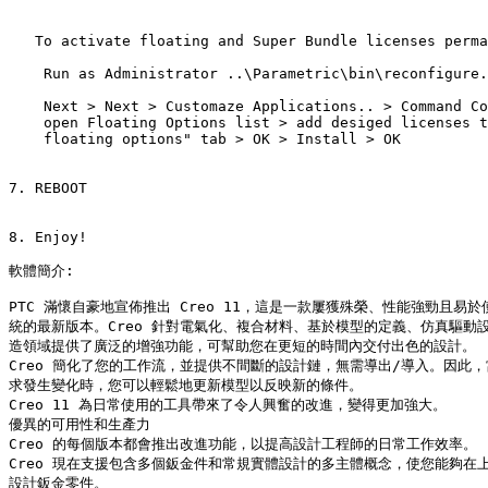
   To activate floating and Super Bundle licenses perma
    Run as Administrator 
..\Parametric\bin\reconfigure.
    Next > Next > Customaze Applications.. > Command Co
    open Floating Options list > add desiged licenses t
    floating options" tab > OK > Install > OK

7. REBOOT

8. Enjoy!

軟體簡介:

PTC 滿懷自豪地宣佈推出 Creo 11，這是一款屢獲殊榮、性能強勁且易於使用
統的最新版本。Creo 針對電氣化、複合材料、基於模型的定義、仿真驅動設
造領域提供了廣泛的增強功能，可幫助您在更短的時間內交付出色的設計。

Creo 簡化了您的工作流，並提供不間斷的設計鏈，無需導出/導入。因此，
求發生變化時，您可以輕鬆地更新模型以反映新的條件。

Creo 11 為日常使用的工具帶來了令人興奮的改進，變得更加強大。

優異的可用性和生產力

Creo 的每個版本都會推出改進功能，以提高設計工程師的日常工作效率。

Creo 現在支援包含多個鈑金件和常規實體設計的多主體概念，使您能夠在上
設計鈑金零件。
