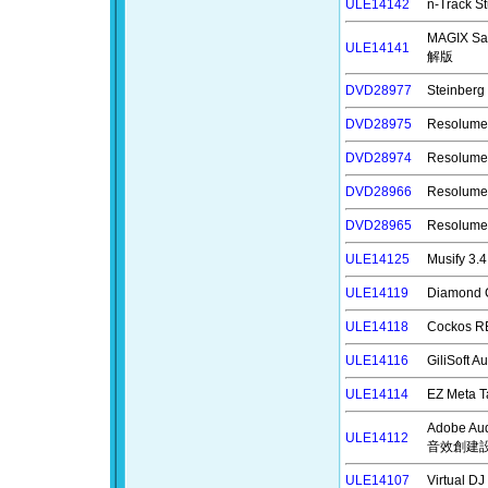
ULE14142
n-Track
MAGIX S
ULE14141
解版
DVD28977
Steinbe
DVD28975
Resolu
DVD28974
Resolu
DVD28966
Resolu
DVD28965
Resolu
ULE14125
Musify
ULE14119
Diamond
ULE14118
Cockos
ULE14116
GiliSoft
ULE14114
EZ Meta
Adobe A
ULE14112
音效創建
ULE14107
Virtual