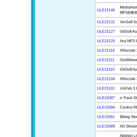
MediaHum
ULE15146
MP3的軟
ULE15131
VovSoft
ULE15127
GiliSoft
ULE15120
Any MP3
ULE15118
XRecode
ULE15111
GoldWa
ULE15110
GiliSoft
ULE15104
XRecode
ULE15101
UniFab
ULE15097
n-Track
ULE15094
Cockos 
ULE15091
Bitwig 
ULE15089
AD Stre
Ableton