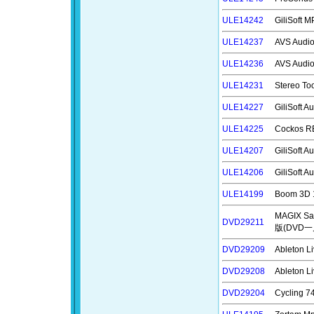
ULE14242
GiliSof
ULE14237
AVS Aud
ULE14236
AVS Aud
ULE14231
Stereo 
ULE14227
GiliSoft
ULE14225
Cockos
ULE14207
GiliSoft
ULE14206
GiliSof
ULE14199
Boom 3
MAGIX S
DVD29211
版(DVD一
DVD29209
Ableton
DVD29208
Ableton
DVD29204
Cyclin