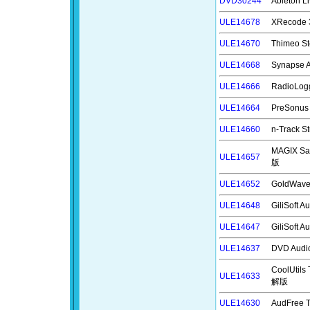
DVD30244
Ableton
ULE14678
XRecode
ULE14670
Thimeo
ULE14668
Synaps
ULE14666
RadioLo
ULE14664
PreSonu
ULE14660
n-Track
MAGIX S
ULE14657
版
ULE14652
GoldWa
ULE14648
GiliSoft
ULE14647
GiliSoft
ULE14637
DVD Aud
CoolUti
ULE14633
解版
ULE14630
AudFree