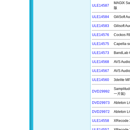
MAGIX S
ULE14587
版
ULE14584
GiliSoft
ULE14583
Gilisoft
ULE14576
Cockos
ULE14575
Capella
ULE14573
BandLab
ULE14568
AVS Aud
ULE14567
AVS Aud
ULE14560
3delite
Samplit
DVD29992
一片裝)
DVD29973
Ableton
DVD29972
Ableton
ULE14558
XRecode
ULE14557
XRecode