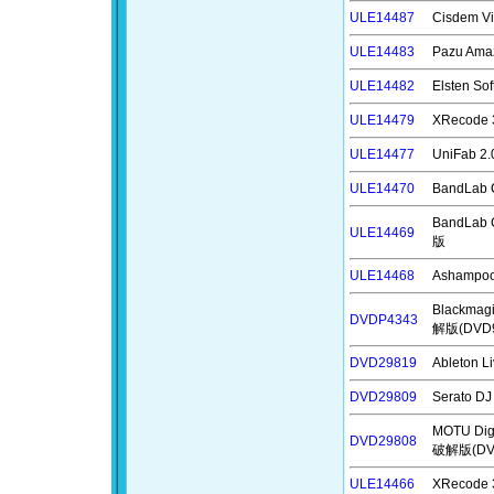
ULE14487
Cisdem 
ULE14483
Pazu Am
ULE14482
Elsten 
ULE14479
XRecode
ULE14477
UniFab
ULE14470
BandLab
BandLab
ULE14469
版
ULE14468
Ashampo
Blackmag
DVDP4343
解版(DVD
DVD29819
Ableton
DVD29809
Serato 
MOTU Di
DVD29808
破解版(D
ULE14466
XRecode