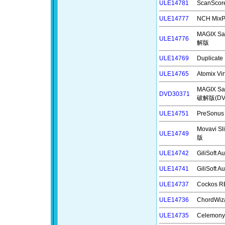
ULE14781
ScanSco
ULE14777
NCH M
MAGIX Sa
ULE14776
解版
ULE14769
Duplica
ULE14765
Atomix 
MAGIX S
DVD30371
破解版(D
ULE14751
PreSonu
Movavi 
ULE14749
版
ULE14742
GiliSof
ULE14741
GiliSoft
ULE14737
Cockos
ULE14736
ChordWi
ULE14735
Celemon