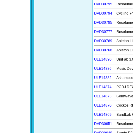
DVD30795
Resolu
DVD30794
Cyclin
DVD30785
Resolu
DVD30777
Resolu
DVD30769
Ableton
DVD30768
Ableton
ULE14890
UniFab
ULE14886
Music D
ULE14882
Ashampo
ULE14874
PCDJ DE
ULE14873
GoldWa
ULE14870
Cockos
ULE14869
BandLab
DVD30651
Resolu