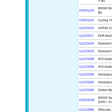
片裝)
MAGIX M
DVD31103
裝)
DVD31101
Cyclin
ULE15024
UniFab
ULE15017
EIVA N
ULE15016
Diamond
ULE15015
Diamond
ULE15009
AVS Aud
ULE15008
AVS Aud
ULE15006
Ashamp
ULE15005
Ashamp
ULE15000
Zortam 
MAGIX S
DVD31038
(DVD一片
ULE14996
XRecode