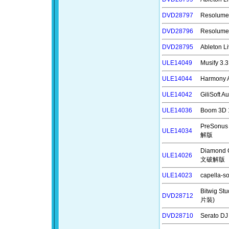
DVD28797
Resolu
DVD28796
Resolu
DVD28795
Ableton
ULE14049
Musify
ULE14044
Harmony
ULE14042
GiliSof
ULE14036
Boom 3D
PreSonu
ULE14034
解版
Diamond 
ULE14026
文破解版
ULE14023
capella
Bitwig 
DVD28712
片裝)
DVD28710
Serato 