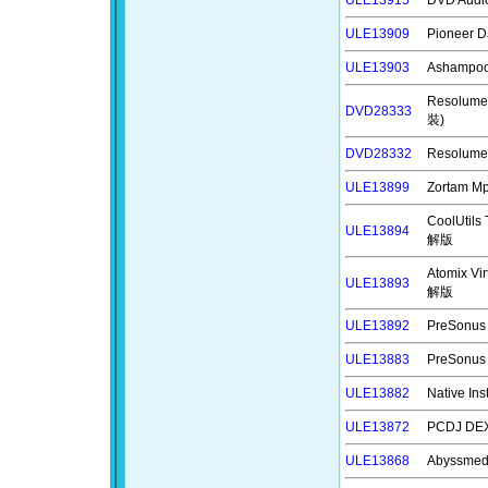
ULE13915
DVD Aud
ULE13909
Pioneer 
ULE13903
Ashamp
Resolum
DVD28333
裝)
DVD28332
Resolu
ULE13899
Zortam 
CoolUti
ULE13894
解版
Atomix V
ULE13893
解版
ULE13892
PreSonu
ULE13883
PreSonu
ULE13882
Native 
ULE13872
PCDJ DE
ULE13868
Abyssme