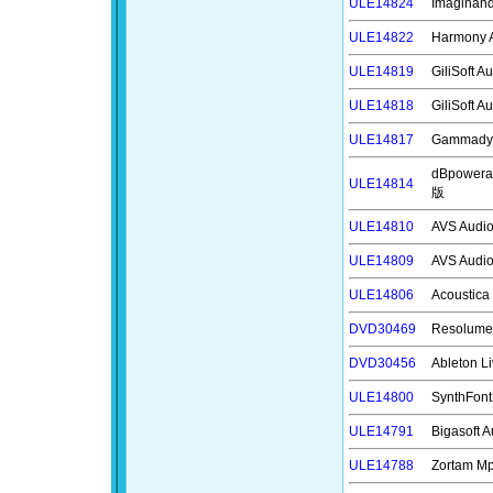
ULE14824
Imagin
ULE14822
Harmony
ULE14819
GiliSoft
ULE14818
GiliSoft
ULE14817
Gammad
dBpower
ULE14814
版
ULE14810
AVS Aud
ULE14809
AVS Aud
ULE14806
Acoustic
DVD30469
Resolu
DVD30456
Ableton
ULE14800
SynthF
ULE14791
Bigasoft
ULE14788
Zortam 