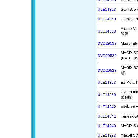
ULE14366
Cockos 
ULE14363
ScanSco
ULE14360
Cockos
Atomix V
ULE14358
解版
DVD29539
MusicF
MAGIX S
DVD29529
(DVD一片
MAGIX 
DVD29528
裝)
ULE14353
EZ Meta
CyberLin
ULE14350
破解版
ULE14342
Viwizar
ULE14341
TunesKi
ULE14340
MAGIX S
ULE14333
Xilisof