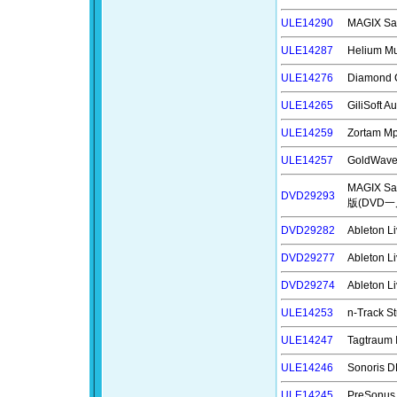
ULE14290
MAGIX S
ULE14287
Helium 
ULE14276
Diamond
ULE14265
GiliSoft
ULE14259
Zortam 
ULE14257
GoldWa
MAGIX S
DVD29293
版(DVD一
DVD29282
Ableton
DVD29277
Ableton
DVD29274
Ableton
ULE14253
n-Track
ULE14247
Tagtraum
ULE14246
Sonoris
ULE14245
PreSonu