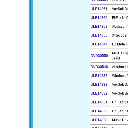
DVD30649
Serato
ULE14861
VovSoft
ULE14860
FliFlik
ULE14858
Abelsso
ULE14855
XRecode
ULE14844
EZ Meta
MOTU D
DVD30550
片裝)
DVD30546
Ableton
ULE14837
Windows
ULE14833
VovSoft
ULE14832
VovSoft
ULE14831
UniFab
ULE14830
UniFab
ULE14828
Music D