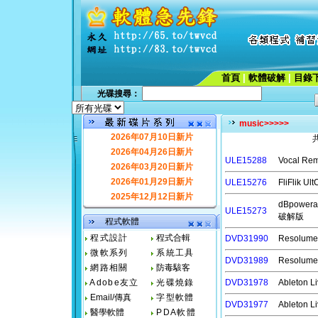
首頁
|
軟體破解
|
目錄
光碟搜尋：
music>>>>>
2026年07月10日新片
2026年04月26日新片
ULE15288
Vocal 
2026年03月20日新片
2026年01月29日新片
ULE15276
FliFlik
2025年12月12日新片
dBpower
ULE15273
破解版
程式軟體
程式設計
程式合輯
DVD31990
Resolu
微軟系列
系統工具
DVD31989
Resolu
網路相關
防毒駭客
Adobe友立
光碟燒錄
DVD31978
Ableton
Email/傳真
字型軟體
DVD31977
Ableton
醫學軟體
PDA軟體