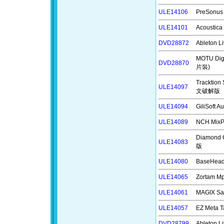
ULE14106
PreSonu
ULE14101
Acoustic
DVD28872
Ableton
MOTU Di
DVD28870
片裝)
Trackti
ULE14097
文破解版
ULE14094
GiliSoft
ULE14089
NCH Mi
Diamond
ULE14083
版
ULE14080
BaseHea
ULE14065
Zortam 
ULE14061
MAGIX Sa
ULE14057
EZ Meta
DVD28799
Ableton