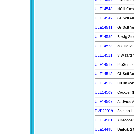
ULE14548
NCH Cr
ULE14542
GiliSoft
ULE14541
GiliSoft
ULE14539
Bitwig
ULE14523
3delite
ULE14521
ViWizar
ULE14517
PreSonu
ULE14513
GiliSoft
ULE14512
FliFlik
ULE14509
Cockos
ULE14507
AudFree
DVD29919
Ableton
ULE14501
XRecode
ULE14499
UniFab