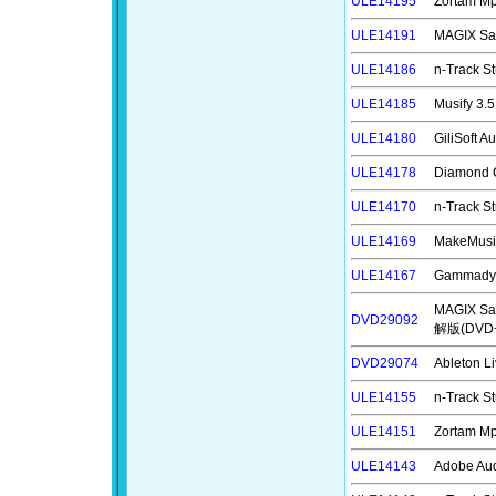
ULE14195
Zortam 
ULE14191
MAGIX S
ULE14186
n-Track
ULE14185
Musify
ULE14180
GiliSoft
ULE14178
Diamond
ULE14170
n-Track
ULE14169
MakeMus
ULE14167
Gammad
MAGIX S
DVD29092
解版(DV
DVD29074
Ableton
ULE14155
n-Track
ULE14151
Zortam 
ULE14143
Adobe A