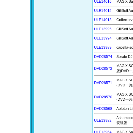
ULE14016
MAGIX Sa
ULE14015
GiliSoft
ULE14013
Collecto
ULE13995
GiliSoft
ULE13994
GiliSof
ULE13989
capella
DVD28574
Serato 
MAGIX S
DVD28572
版(DVD一
MAGIX S
DVD28571
(DVD一片
MAGIX S
DVD28570
(DVD一片
DVD28568
Ableton
Ashampo
ULE13982
安裝版
ULE13964
MAGIX Sa