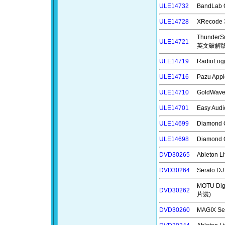
ULE14732
BandLab
ULE14728
XRecode
ThunderS
ULE14721
英文破解
ULE14719
RadioLo
ULE14716
Pazu Ap
ULE14710
GoldWa
ULE14701
Easy Au
ULE14699
Diamond
ULE14698
Diamond
DVD30265
Ableton
DVD30264
Serato 
MOTU D
DVD30262
片裝)
DVD30260
MAGIX S