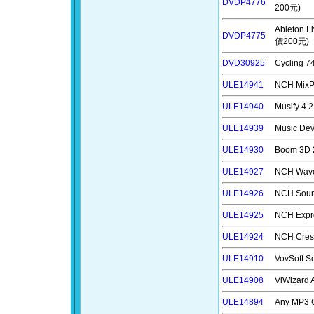
DVDP4776
200元)
Ableton
DVDP4775
價200元)
DVD30925
Cyclin
ULE14941
NCH M
ULE14940
Musify
ULE14939
Music D
ULE14930
Boom 3
ULE14927
NCH Wa
ULE14926
NCH So
ULE14925
NCH Exp
ULE14924
NCH Cr
ULE14910
VovSoft
ULE14908
ViWizar
ULE14894
Any MP3