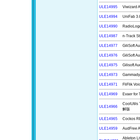
ULE14995
Viwizar
ULE14994
UniFab
ULE14990
RadioLo
ULE14987
n-Track
ULE14977
GiliSoft
ULE14976
GiliSoft
ULE14975
Gilisoft
ULE14973
Gammad
ULE14971
FliFlik
ULE14969
Evaer f
CoolUti
ULE14966
解版
ULE14965
Cockos
ULE14959
AudFree
Ableton