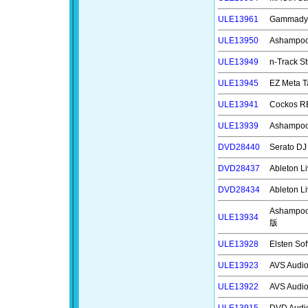
ULE13961
Gammad
ULE13950
Ashampo
ULE13949
n-Track
ULE13945
EZ Meta
ULE13941
Cockos
ULE13939
Ashampo
DVD28440
Serato 
DVD28437
Ableton
DVD28434
Ableton
Ashamp
ULE13934
版
ULE13928
Elsten 
ULE13923
AVS Aud
ULE13922
AVS Aud