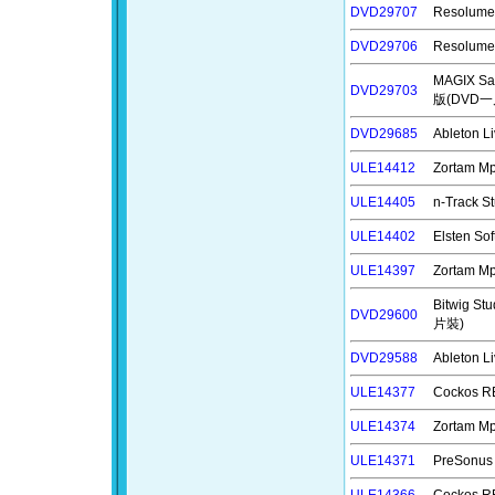
DVD29707
Resolum
DVD29706
Resolu
MAGIX S
DVD29703
版(DVD一
DVD29685
Ableton
ULE14412
Zortam 
ULE14405
n-Track
ULE14402
Elsten 
ULE14397
Zortam 
Bitwig 
DVD29600
片裝)
DVD29588
Ableton
ULE14377
Cockos
ULE14374
Zortam 
ULE14371
PreSonu