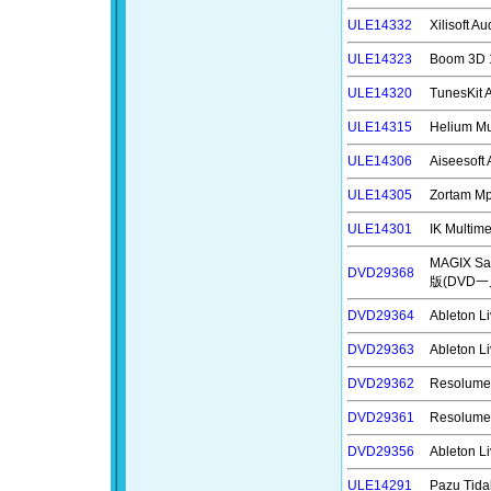
ULE14332
Xilisof
ULE14323
Boom 3
ULE14320
TunesKi
ULE14315
Helium 
ULE14306
Aiseeso
ULE14305
Zortam 
ULE14301
IK Mult
MAGIX S
DVD29368
版(DVD一
DVD29364
Ableton
DVD29363
Ableton
DVD29362
Resolu
DVD29361
Resolu
DVD29356
Ableton
ULE14291
Pazu Tid