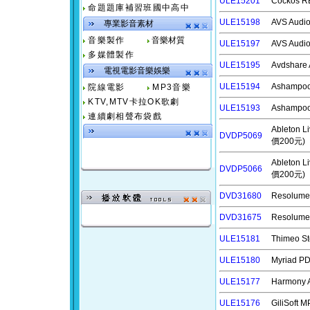
ULE15201
Cockos
命題題庫補習班國中高中
ULE15198
AVS Aud
專業影音素材
音樂製作
音樂材質
ULE15197
AVS Aud
多媒體製作
ULE15195
Avdshar
電視電影音樂娛樂
ULE15194
Ashamp
院線電影
MP3音樂
KTV,MTV卡拉OK歌劇
ULE15193
Ashamp
連續劇相聲布袋戲
Ableton
DVDP5069
價200元)
Ableton
DVDP5066
價200元)
DVD31680
Resolu
DVD31675
Resolu
ULE15181
Thimeo 
ULE15180
Myriad 
ULE15177
Harmony
ULE15176
GiliSof