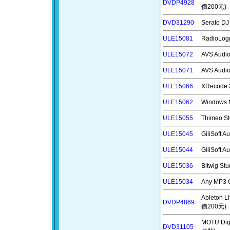
DVDP4928
價200元)
DVD31290
Serato D
ULE15081
RadioLo
ULE15072
AVS Aud
ULE15071
AVS Aud
ULE15066
XRecode
ULE15062
Windows
ULE15055
Thimeo 
ULE15045
GiliSoft
ULE15044
GiliSoft
ULE15036
Bitwig 
ULE15034
Any MP3
Ableton
DVDP4869
價200元)
MOTU D
DVD31105