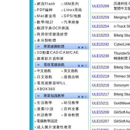
訊連科技 Cyb
網頁Flash
IBM系列
ULE15268
繁體中文
PDF編輯
Linux系統
Mac麥金塔
GPS/地圖
ULE15259
Merging 
數學/統計
汽車維修
ULE15254
n-Track
翻譯字典OCR辨識
商用管理樂透經營
ULE15253
Bitwig 
未分類軟體
ULE15242
CyberLi
專業繪圖軟體
3D動畫CAD/CAM/CAE
ThunderS
ULE15230
轉換軟體 
圖庫影片資料庫
電視電腦遊戲
ULE15226
Bitwig 
中文遊戲
英文遊戲
ULE15219
Thimeo
日文遊戲
遊戲合輯
電視遊樂器WILL
ULE15218
Sonony
XBOX360
ULE15217
Bitwig 
專業知識教學
生活教學
幼兒教學
ULE15211
GoldWa
漫畫/小說
百科全書
ULE15208
GiliSoft
外語教學
算命軟體
電腦教學認證
ULE15207
GiliSoft
成人圖片漫畫性教育