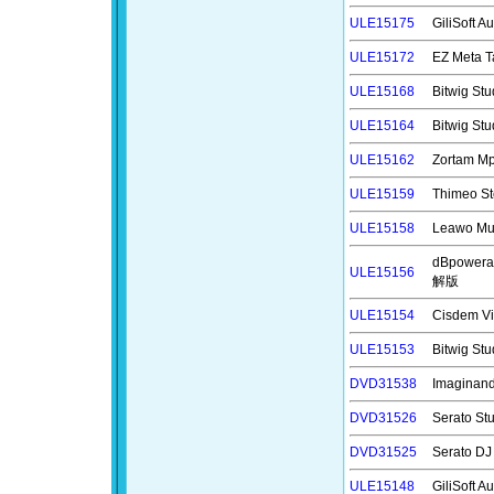
ULE15175
GiliSoft
ULE15172
EZ Meta
ULE15168
Bitwig 
ULE15164
Bitwig 
ULE15162
Zortam 
ULE15159
Thimeo
ULE15158
Leawo M
dBpower
ULE15156
解版
ULE15154
Cisdem 
ULE15153
Bitwig 
DVD31538
Imagin
DVD31526
Serato 
DVD31525
Serato D
ULE15148
GiliSof