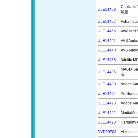
CoolUti
ULE14458
解版
ULE14457
Ashampo
ULE14455
ViWizar
ULE14441
AVS Aud
ULE14440
AVS Aud
ULE14438
3delite
MAGIX S
ULE14435
版
ULE14430
Adobe A
ULE14424
PreSonus
ULE14423
Adobe A
ULE14422
MediaMo
ULE14420
Harmony
DVD29708
Ableton